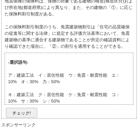
地震保険の保険料は、保険の対象である建物の構造(構造区分)およ
び所在地(都道府県)により異なり、また、その建物の「①」に応じ
た保険料割引制度がある。
この保険料割引制度のうち、免震建築物割引は「住宅の品質確保
の促進等に関する法律」に規定する評価方法基準において、免震
建築物の基準に適合する建築物であることが所定の確認資料によ
り確認できた場合に、「②」の割引を適用することができる。
-選択語句-
ア：建築工法 イ：居住性能 ウ：免震・耐震性能 エ：
10% オ：30% 力：50%
キ：建築工法 ク：居住性能 ケ：免震・耐震性能 コ：
10% サ：30% シ：50%
チェック!
スポンサーリンク