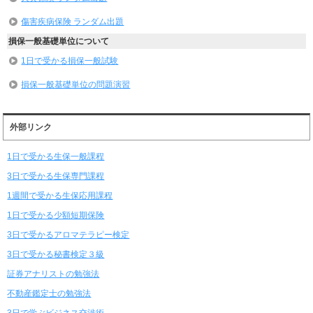
傷害疾病保険 ランダム出題
損保一般基礎単位について
1日で受かる損保一般試験
損保一般基礎単位の問題演習
外部リンク
1日で受かる生保一般課程
3日で受かる生保専門課程
1週間で受かる生保応用課程
1日で受かる少額短期保険
3日で受かるアロマテラピー検定
3日で受かる秘書検定３級
証券アナリストの勉強法
不動産鑑定士の勉強法