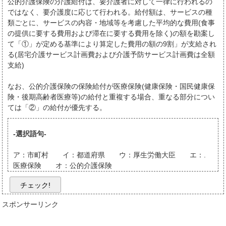
公的介護保険の介護給付は、要介護者に対して一律に行われるの
ではなく、要介護度に応じて行われる。給付額は、サービスの種
類ごとに、サービスの内容・地域等を考慮した平均的な費用(食事
の提供に要する費用および滞在に要する費用を除く)の額を勘案し
て「①」が定める基準により算定した費用の額の9割」が支給され
る(居宅介護サービス計画費および介護予防サービス計画費は全額
支給)
なお、公的介護保険の保険給付が医療保険(健康保険・国民健康保
険・後期高齢者医療等)の給付と重複する場合、重なる部分につい
ては「②」の給付が優先する。
-選択語句-
ア：市町村 イ：都道府県 ウ：厚生労働大臣 エ：.
医療保険 オ：公的介護保険
チェック!
スポンサーリンク