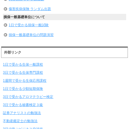
傷害疾病保険 ランダム出題
損保一般基礎単位について
1日で受かる損保一般試験
損保一般基礎単位の問題演習
外部リンク
1日で受かる生保一般課程
3日で受かる生保専門課程
1週間で受かる生保応用課程
1日で受かる少額短期保険
3日で受かるアロマテラピー検定
3日で受かる秘書検定３級
証券アナリストの勉強法
不動産鑑定士の勉強法