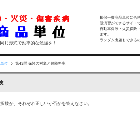
損保一費商品単位に合
題演習ができるサイト
自動車保険・火災保険
ます。
ランダム出題もできる
と同じ形式で効率的な勉強を！
険単位
第43問 保険の対象と保険料率
険
選択肢が、それぞれ正しいか否かを答えなさい。