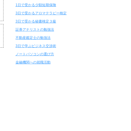
1日で受かる少額短期保険
3日で受かるアロマテラピー検定
3日で受かる秘書検定３級
証券アナリストの勉強法
不動産鑑定士の勉強法
3日で学ぶビジネス交渉術
ノートパソコンの選び方
金融機関への就職活動