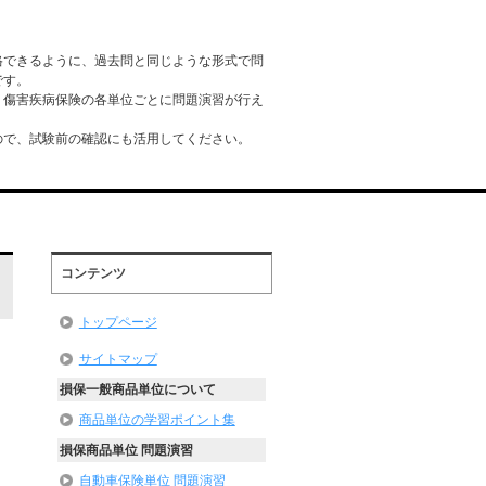
格できるように、過去問と同じような形式で問
です。
・傷害疾病保険の各単位ごとに問題演習が行え
ので、試験前の確認にも活用してください。
コンテンツ
トップページ
サイトマップ
損保一般商品単位について
商品単位の学習ポイント集
損保商品単位 問題演習
自動車保険単位 問題演習