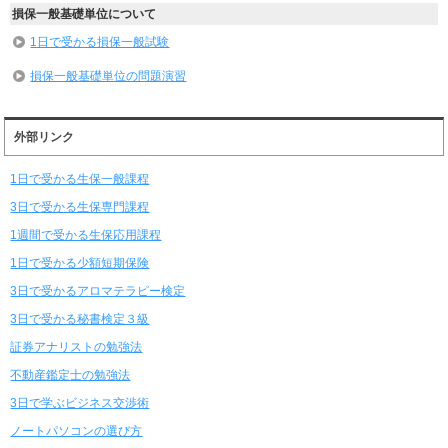
損保一般基礎単位について
1日で受かる損保一般試験
損保一般基礎単位の問題演習
外部リンク
1日で受かる生保一般課程
3日で受かる生保専門課程
1週間で受かる生保応用課程
1日で受かる少額短期保険
3日で受かるアロマテラピー検定
3日で受かる秘書検定３級
証券アナリストの勉強法
不動産鑑定士の勉強法
3日で学ぶビジネス交渉術
ノートパソコンの選び方