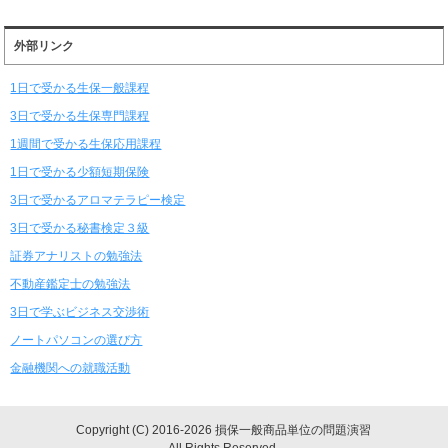
外部リンク
1日で受かる生保一般課程
3日で受かる生保専門課程
1週間で受かる生保応用課程
1日で受かる少額短期保険
3日で受かるアロマテラピー検定
3日で受かる秘書検定３級
証券アナリストの勉強法
不動産鑑定士の勉強法
3日で学ぶビジネス交渉術
ノートパソコンの選び方
金融機関への就職活動
Copyright (C) 2016-2026 損保一般商品単位の問題演習