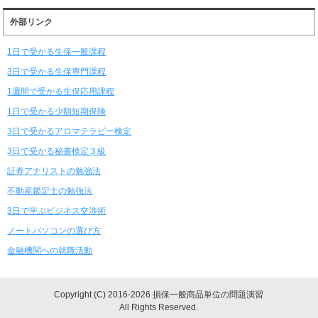
外部リンク
1日で受かる生保一般課程
3日で受かる生保専門課程
1週間で受かる生保応用課程
1日で受かる少額短期保険
3日で受かるアロマテラピー検定
3日で受かる秘書検定３級
証券アナリストの勉強法
不動産鑑定士の勉強法
3日で学ぶビジネス交渉術
ノートパソコンの選び方
金融機関への就職活動
Copyright (C) 2016-2026 損保一般商品単位の問題演習
All Rights Reserved.