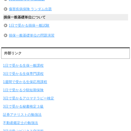
傷害疾病保険 ランダム出題
損保一般基礎単位について
1日で受かる損保一般試験
損保一般基礎単位の問題演習
外部リンク
1日で受かる生保一般課程
3日で受かる生保専門課程
1週間で受かる生保応用課程
1日で受かる少額短期保険
3日で受かるアロマテラピー検定
3日で受かる秘書検定３級
証券アナリストの勉強法
不動産鑑定士の勉強法