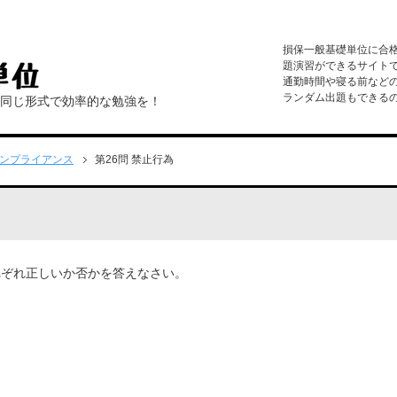
損保一般基礎単位に合
題演習ができるサイト
通勤時間や寝る前など
ランダム出題もできる
と同じ形式で効率的な勉強を！
コンプライアンス
第26問 禁止行為
れぞれ正しいか否かを答えなさい。