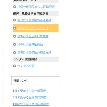
損保商品はこちら
損保一般商品単位の問題演習
損保一般基礎単位 問題演習
第1章 損害保険の基礎知識
第2章 コンプライアンス
第3章 代理店の日常業務
第4章 損害保険商品
第5章 損害保険の周辺知識
ランダム 問題演習
ランダム出題
外部リンク
1日で受かる生保一般課程
3日で受かる生保専門課程
1週間で受かる生保応用課程