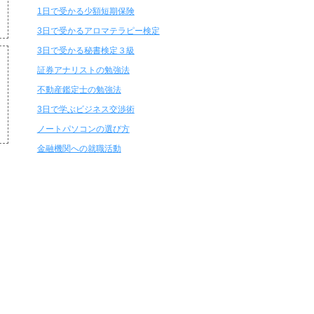
1日で受かる少額短期保険
3日で受かるアロマテラピー検定
3日で受かる秘書検定３級
証券アナリストの勉強法
不動産鑑定士の勉強法
3日で学ぶビジネス交渉術
ノートパソコンの選び方
金融機関への就職活動